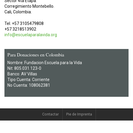
Sector 4ta Etapa.
Corregimiento Montebello.
Cali, Colombia.
Tel. +57 3105479808
+57 3218513902
info@escuelaparalavida.org
Para
Para Donaciones en Colombia
Donaciones
Nombre: Fundacion Escuela para la Vida
en
Nit: 805.031.123-0
Banco: AV Villas
Colombia
Tipo Cuenta: Corriente
No Cuenta: 108062381
Contactar
Pie de Imprenta